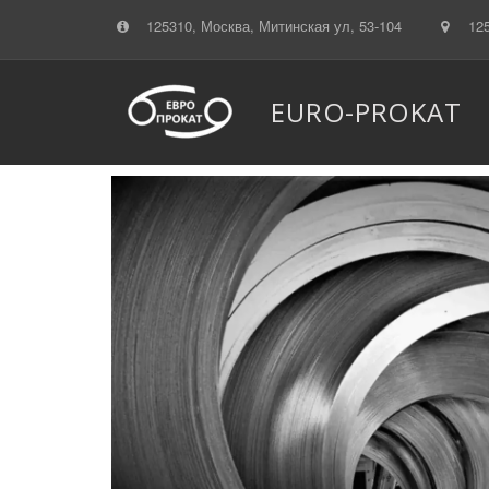
125310, Москва, Митинская ул, 53-104
12
EURO-PROKAT