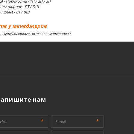
 - Прочности - 1П / 2П / 3П
 / ширине - ПТ / ПШ
ирине - ВТ / ВШ
те у менеджеров
на вышеуказанные состояния материала *
апишите нам
*
*