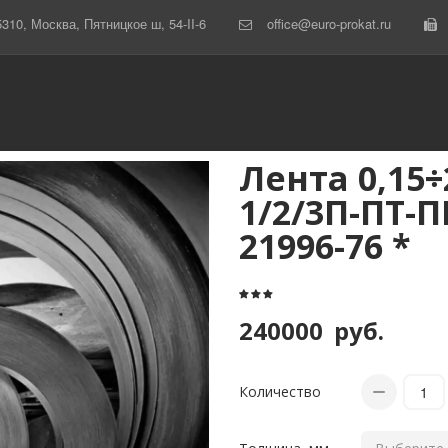
5310
,
Москва
,
Пятницкое ш, 54-II-6
office@euro-prokat.ru
Лента 0,15÷
1/2/3П-ПТ-
21996-76 *
240000
руб.
Количество