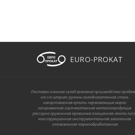
EURO-PROKAT
Поставки наличие склад хранение производство продаж
х/к г/к штрипс рулоны холоднокатанная сталь 
нагартованная купить нержавеющие марки 
легированная горячекатанная металлопродукция 
рессорно пружинная проволока плющенная лента лист
конструкционная инструментальная закаленная
отожженная термообработанная